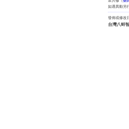
眾共修（
藥
如遇異動另
發佈或修改日期
台灣八蚌智