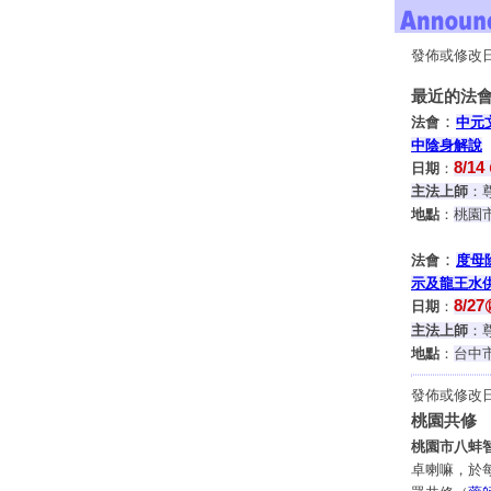
發佈或修改日期
最近的法會
：
法會
中元
中陰身解說
8/14
日期
：
主法上師
：
地點
：
桃園
：
法會
度母
示及龍王水
8/27
日期
：
主法上師
：
地點
：
台中
發佈或修改日期
桃園共修
桃園市八蚌
卓喇嘛，於每