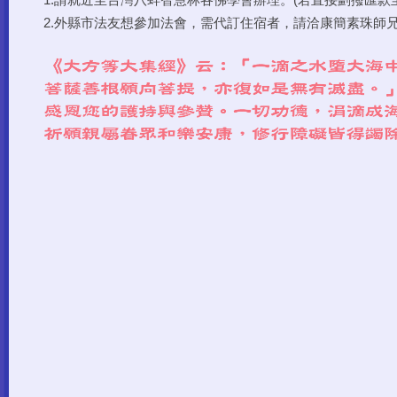
1.請就近至台灣八蚌智慧林各佛學會辦理。(若直接劃撥匯款
2.外縣市法友想參加法會，需代訂住宿者，請洽康簡素珠師兄0912