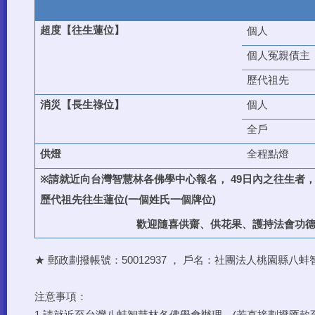
超度【往生蓮位】
個人
個人冤親債主
歷代祖先
消災【長生祿位】
個人
全戶
供燈
全程點燈
請就近向台灣智慧林各佛學中心報名，
日內之往生者
※
49
歷代祖先往生蓮位
一個姓氏一個牌位
(
)
歡迎隨喜供齋、供花果、護持法會功
★ 郵政劃撥帳號：50012937 ， 戶名：社團法人桃園縣八
注意事項：