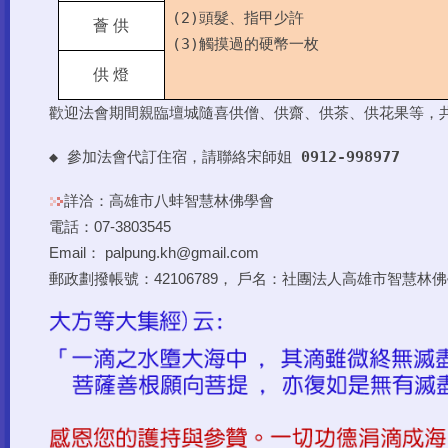
(2)
頭髮、指甲少許
薈 供
(3)
觸摸過的硬幣一枚
供 燈
歡迎法會期間親臨壇城隨喜供僧、供齋、供茶、供花果等，
◆ 參加法會代訂住宿，請聯絡宋師姐
0912-998977
詳洽：高雄市八蚌智慧林佛學會
電話：07-3803545
Email： palpung.kh@gmail.com
郵政劃撥帳號：42106789， 戶名：社團法人高雄市智慧林