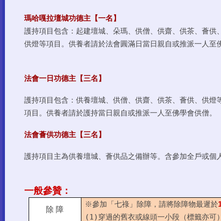
瑪哈嘎拉壇城功德主【一名】
護持項目包含：起建壇城、朵瑪、供僧、供齋、供茶、薈供
供燈等項目。供養者請於法會圓滿日當日親自或推派一人至
法會一日功德主【三名】
護持項目包含：供養壇城、供僧、供齋、供茶、薈供、供燈
項目。供養者請於護持當日親自或推派一人至佛學會供僧。
法會薈供功德主【三名】
護持項目主為供養壇城、薈供品之備辦等。含參加全戶或個
一般參贊：
※參加「七祿」除障，請將除障物最遲於
除 障
(1)
穿過的舊衣或線頭一小段（標籤亦可