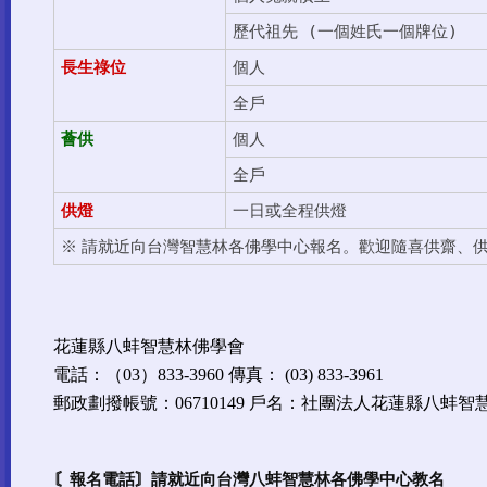
歷代祖先
(
一個姓氏一個牌位
)
個人
長生祿位
全戶
個人
薈供
全戶
供燈
一日或全程供燈
歡迎隨喜供齋、
※ 請就近向台灣智慧林各佛學中心報名。
花蓮縣八蚌智慧林佛學會
電話：（03）833-3960 傳真： (03) 833-3961
郵政劃撥帳號：06710149 戶名：社團法人花蓮縣八蚌
〘報名電話〙請就近向台灣八蚌智慧林各佛學中心教名