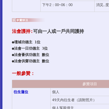
下午2：00~06：00
消災､
法會護持:
可由一人或一戶共同護持
●壇城功德主 1位
●法會一日功德主 3位
●法會薈供功德主 數位
●法會供齋功德主 數位
一般參贊：
參贊項目
往生蓮位
個人
49
天
內往生者（請附照片）
個人冤親債主