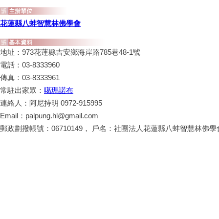
花蓮縣八蚌智慧林佛學會
地址：973花蓮縣吉安鄉海岸路785巷48-1號
電話：03-8333960
傳真：03-8333961
常駐出家眾：
噶瑪諾布
連絡人：阿尼持明 0972-915995
Email：palpung.hl@gmail.com
郵政劃撥帳號：06710149， 戶名：社團法人花蓮縣八蚌智慧林佛學