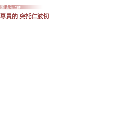
尊貴的 突托仁波切