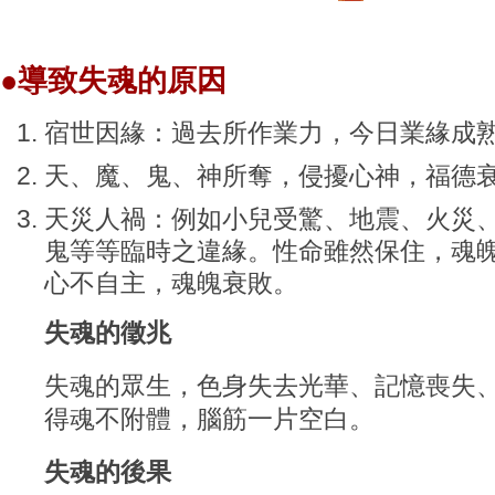
●
導致失魂的原因
宿世因緣：過去所作業力，今日業緣成
天、魔、鬼、神所奪，侵擾心神，福德
天災人禍：例如小兒受驚、地震、火災
鬼等等臨時之違緣。性命雖然保住，魂
心不自主，魂魄衰敗。
失魂的徵兆
失魂的眾生，色身失去光華、記憶喪失
得魂不附體，腦筋一片空白。
失魂的後果