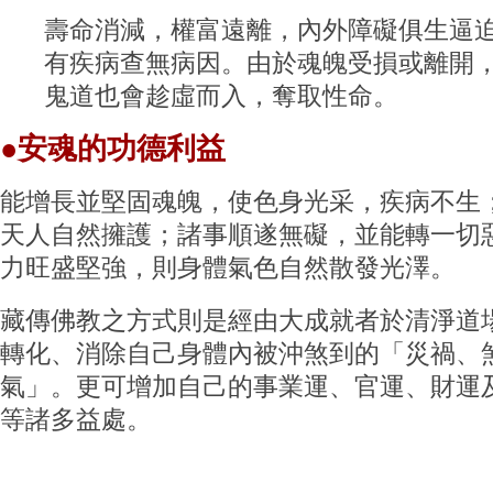
壽命消減，權富遠離，內外障礙俱生逼
有疾病查無病因。由於魂魄受損或離開
鬼道也會趁虛而入，奪取性命。
●
安魂的功德利益
能增長並堅固魂魄，使色身光采，疾病不生
天人自然擁護；諸事順遂無礙，並能轉一切
力旺盛堅強，則身體氣色自然散發光澤。
藏傳佛教之方式則是經由大成就者於清淨道
轉化、消除自己身體內被沖煞到的「災禍、
氣」。更可增加自己的事業運、官運、財運
等諸多益處。