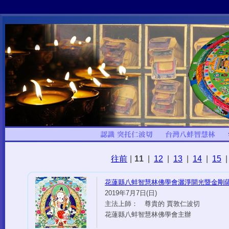
往前
|
11
|
12
|
13
|
14
|
15
|
花蓮縣八蚌智慧林佛學會灑淨開光暨金剛
2019年7月7日(日)
主法上師： 尊貴的 賈敦仁波切
花蓮縣八蚌智慧林佛學會主辦