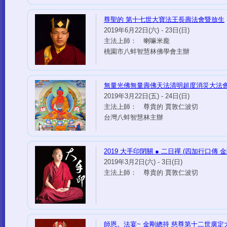
尊聖的 第十七世大寶法王長壽法會暨放生
2019年6月22日(六) - 23日(日)
主法上師： 喇嘛米龐
桃園市八蚌智慧林佛學會主辦
無量光佛無量壽佛天法清明超度消災大法
2019年3月22日(五) - 24日(日)
主法上師： 尊貴的 賈敦仁波切
台灣八蚌智慧林主辦
2019 大手印閉關 ● 二日禪 (四加行口傳 
2019年3月2日(六) - 3日(日)
主法上師： 尊貴的 賈敦仁波切
師恩。法宴~ 金剛總持 慈尊第十二世廣