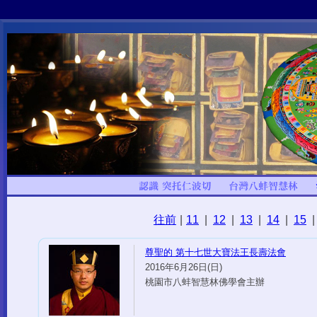
往前
|
11
|
12
|
13
|
14
|
15
|
尊聖的 第十七世大寶法王長壽法會
2016年6月26日(日)
桃園市八蚌智慧林佛學會主辦