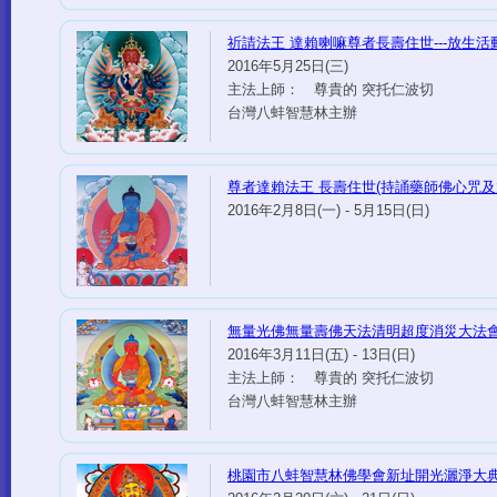
祈請法王 達賴喇嘛尊者長壽住世---放生活
2016年5月25日(三)
主法上師： 尊貴的 突托仁波切
台灣八蚌智慧林主辦
尊者達賴法王 長壽住世(持誦藥師佛心咒及
2016年2月8日(一) - 5月15日(日)
無量光佛無量壽佛天法清明超度消災大法
2016年3月11日(五) - 13日(日)
主法上師： 尊貴的 突托仁波切
台灣八蚌智慧林主辦
桃園市八蚌智慧林佛學會新址開光灑淨大典